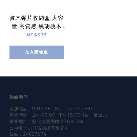
實木彈片收納盒 大容
量 高質感 黑胡桃木
MZ0313
NT$375
加入購物車
聯絡我們
客服電話 : 0912-361180、04-7203500
營業時間 : 上午09:00~下午18:00 (週一至週六)
營業地址 : 彰化市寶廍路 378號 3樓
公司名：小叮當的店有限公司
統編：24627974