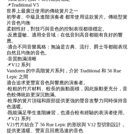
📌Traditional V5
世界上最廣泛使用的傳統簧片之一
初學者、中級及進階演奏者 都常使用這款簧片。傳統型簧
片音色均衡
柔韌性好，對技巧與音色的控制表現都很穩定。
‧反應靈敏、適用全音域：在低音到高音都能有良好的響
應。
‧適合不同音樂風格：無論是古典、流行、爵士等都能表現
自然且均衡的音色。
‧音質飽滿清晰
📌V12 系列
Vandoren 的中高階簧片系列，介於 Traditional 和 56 Rue
Lepic 之間
適合追求更豐富音色與響應的演奏者。
‧較粗的竹片材料、較長的振動面積，因此振動更充分，音
色較傳統款更深沉飽滿。
‧較厚的簧片頂端和跟部提供更強的聲音攻擊力同時保持音
色溫暖。
‧既能滿足學生進階練習，也適合較有經驗的表演者使用。
📌V21 系列
V21竹片結合了 56 Rue Lepic 的形狀與 V12 型切割設計，
提供更溫暖、豐富且回應迅速的音色