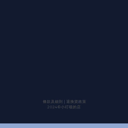
條款及細則
|
退換貨政策
2024©小叮噹的店