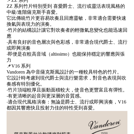
📌ZZ 系列
ZZ 系列竹片特別受到 喜愛爵士、流行或靈活表現風格的
中級/進階薩克斯手喜愛。
它比傳統竹片更容易吹奏且回應靈敏，非常適合需要快速
換氣與表現力的演奏。
‧竹片的結構設計讓它對吹奏者的輕微氣息變化也能迅速回
應
‧具有良好的音色層次與色彩感，非常適合現代爵士、流行
或即興演奏
‧即便是在較高音域（altissimo）也能保持穩定的響應與張
力
📌V16 系列
Vandoren 為中音薩克斯風設計的一種較具特色的竹片。
它設計時考慮到現代爵士與流行樂需求，對音色表現與吹
奏感有特別優化。
‧竹片頂端較厚且振動面積較大，使音色更豐富且有彈性。
‧有更清晰的起音與更深層的音質感。
‧適合現代風格演奏：無論是爵士、流行或即興演奏，V16
都因其響應快且投射力佳的特性受到喜愛。