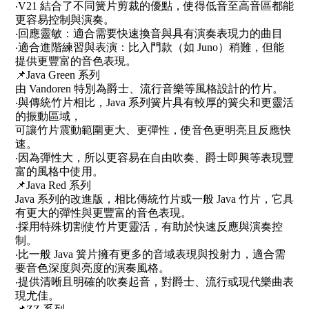
‧V21 結合了不同簧片剪裁的優點，使得低音至高音區都能
更容易控制與演奏。
‧回應靈敏：適合需要快速換音與具有演奏表現力的曲目
‧適合進階練習與表演：比入門款（如 Juno）稍難，但能
提供更豐富的音色表現。
📌Java Green 系列
由 Vandoren 特別為爵士、流行音樂等風格設計的竹片。
‧與傳統竹片相比，Java 系列簧片具有較厚的簧尖和更靈活
的振動區域，
可讓竹片震動範圍更大、更彈性，使音色更明亮且反應快
速。
‧因為彈性大，所以更容易在自由吹奏、爵士即興等表現豐
富的風格中使用。
📌Java Red 系列
Java 系列的改進版，相比傳統竹片或一般 Java 竹片，它具
有更大的彈性與更豐富的音色表現。
‧採用特殊切割使竹片更靈活，有助於快速反應與演奏控
制。
‧比一般 Java 簧片擁有更多的音域表現與投射力，適合需
要音色深度與亮度的演奏風格。
‧提供清晰且明確的吹奏起音，對爵士、流行或現代樂曲表
現尤佳。