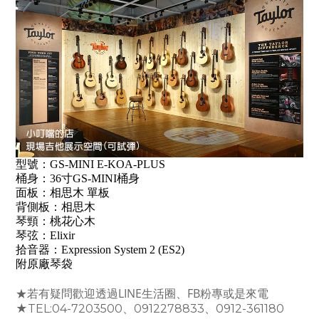
型號：GS-MINI E-KOA-PLUS
桶身：36寸GS-MINI桶身
面板：相思木 單板
背側板：相思木
琴頸：桃花心木
琴弦：Elixir
拾音器：Expression System 2 (ES2)
附原廠琴袋
★若有疑問歡迎透過LINE生活圈、FB粉專或是來電
★TEL:04-7203500、0912278833、0912-361180