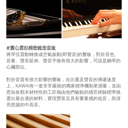
#實心雲杉精密錐形音板
將琴弦震動轉換成空氣振動(即聲音)的響板，對於音色、
音量、聲音延伸、聲音平衡有很大的影響，可說是鋼琴的
心臟部位。
對於音質有很大影響的響板，在比重及聲音的傳遞速度
上，KAWAI有一套非常嚴格的獨家標準機制來測量，並由
悉知各類木材特性的工匠藉由他們敏銳的感官經驗標準挑
選出最合適的材料，實現豐富且具有重量感的低音，與清
亮悠揚的中高音。