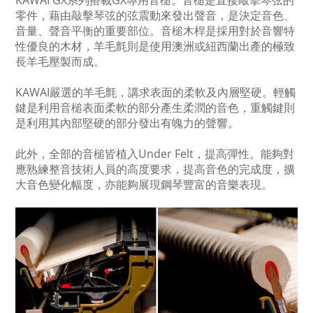
KAWAI GX系列搭載GX專用音槌。音槌是直接敲擊琴弦的
零件，藉由敲擊琴弦的弦震動來發出聲音，是決定音色、
音量、聲音平衡的重要部位。音槌木桿是採用對於音響特
性優良的木材，羊毛氈則是使用澳洲或紐西蘭出產的極致
長羊毛壓製而成。
KAWAI嚴選的羊毛氈，講求表面的柔軟及內層堅硬。輕觸
鍵是利用音槌表面柔軟的部分產生柔潤的音色，重觸鍵則
是利用其內部堅硬的部分發出有魄力的聲響。
此外，全部的音槌皆植入Under Felt，提高彈性。能夠對
應熟練整音技術人員的高度要求，提高音色的完成度，擴
大音色變化幅度，亦能夠展現鋼琴豐富的音樂表現。