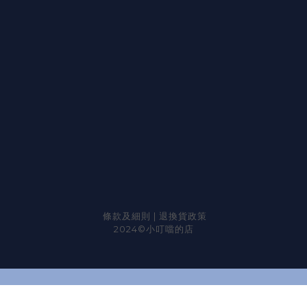
條款及細則
|
退換貨政策
2024©小叮噹的店