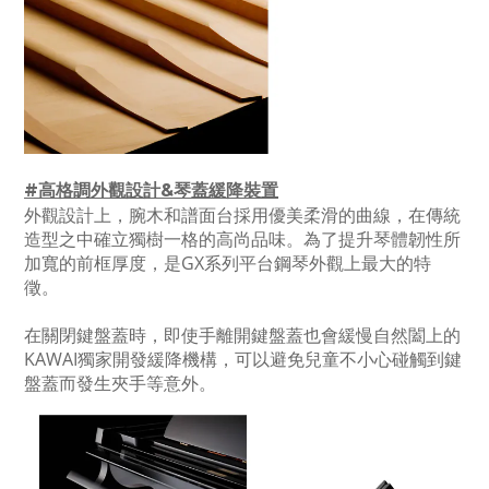
#高格調外觀設計&琴蓋緩降裝置
外觀設計上，腕木和譜面台採用優美柔滑的曲線，在傳統
造型之中確立獨樹一格的高尚品味。為了提升琴體韌性所
加寬的前框厚度，是GX系列平台鋼琴外觀上最大的特
徵。
在關閉鍵盤蓋時，即使手離開鍵盤蓋也會緩慢自然闔上的
KAWAI獨家開發緩降機構，可以避免兒童不小心碰觸到鍵
盤蓋而發生夾手等意外。