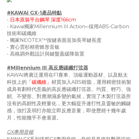
#KAWAI GX-1產品特點
-
日本原裝平台鋼琴 深度166cm
- Kawai獨家Millennium III Action─採用ABS-Carbon
技術和碳纖維
- 獨家NEOTEX™按鍵表面並加長琴鍵長度
- 實心雲杉精密錐形音板
- 高格調外觀設計與鍵盤蓋緩降裝置
#Millennium III 高反應碳纖打弦器
KAWAI將廣泛運用在F1賽車、頂級運動器材、以及航太
科技上的
「碳纖維」
材質加入ABS樹脂，運用精密技術製
成具有劃時代意義的高反應碳纖打弦器。均質、輕巧、強
韌、不變形、對應潮濕多變的氣候，實現了木製打弦器所
沒有的高韌性及輕量化，更大幅提升連打性及靈敏的觸鍵
感，強打及弱打亦能立即反應音量，即使歷經十幾年歲
月，性能幾乎不會衰退。
GX專用音槌