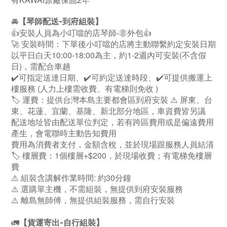
🚘
【琴師配送-到府組裝】
👍安裝人員為小叮噹的店琴師-非外包👍
🚀 安裝時間：下單後小叮噹的店將主動聯繫約定安裝日期
以平日白天10:00-18:00為主，約1-2週內可安裝(不含假
日)，需配合車趟
✔️可指定送達日期、✔️可約定送達時段、✔️可提供搬運上
樓服務 (人力上樓需收費、有電梯則免收 )
🏷️ 運費：提供台灣本島主要都會區到府安裝 ⚠️ 屏東、台
東、花蓮、宜蘭、基隆、新北部分地區，車資費皆另議
配送地址皆由配送單位判定，若有跨區費用或是偏遠費用
產生，會電聯時主動告知費用
費用為消費者支付，金額含稅，並於現場跟服務人員結清
🏷️ 樓層費：1個樓層+$200，於現場收費；有電梯免樓層
費
⚠️ 組裝含講解作業時間: 約30分鐘
⚠️ 選購單主機，不需組裝，無提供到府安裝服務
⚠️ 離島無師傅，無提供組裝服務，需自行安裝
🚛
【貨運寄出-自行組裝】