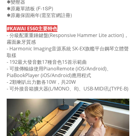
✱變壓器
✱原廠單踏板 (F-1SP)
✱原廠保固兩年(需至官網註冊)
#KAWAI ES60主要特色
- 分級配重重錘鍵盤(Responsive Hammer Lite action)，
霧面象牙質感
- Harmonic Imaging音源系統 SK-EX旗艦平台鋼琴立體聲
取樣
- 192最大發音數17種音色15首示範曲
- 可接傳輸線使用
PianoRemote (iOS/Android)、
PiaBookPlayer (iOS/Android)應用程式
- 2顆喇叭出力數各10W，共20W
- 可外接音箱擴大器(L/MONO、R)、USB-MIDI孔(TYPE-B)