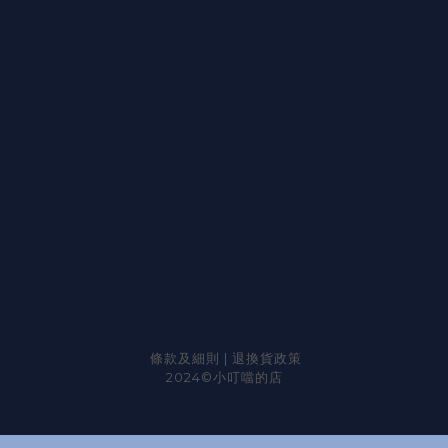
條款及細則
|
退換貨政策
2024©小叮噹的店