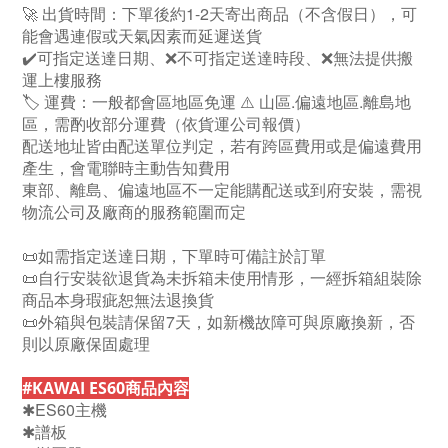
🚀 出貨時間：下單後約1-2天寄出商品（不含假日），可
能會遇連假或天氣因素而延遲送貨
✔️可指定送達日期、❌不可指定送達時段、❌無法提供搬
運上樓服務
🏷️ 運費：一般都會區地區免運 ⚠️ 山區.偏遠地區.離島地
區，需酌收部分運費（依貨運公司報價）
配送地址皆由配送單位判定，若有跨區費用或是偏遠費用
產生，會電聯時主動告知費用
東部、離島、偏遠地區不一定能購配送或到府安裝，需視
物流公司及廠商的服務範圍而定
📜如需指定送達日期，下單時可備註於訂單
📜自行安裝欲退貨為未拆箱未使用情形，一經拆箱組裝除
商品本身瑕疵恕無法退換貨
📜外箱與包裝請保留7天，如新機故障可與原廠換新，否
則以原廠保固處理
#KAWAI ES60商品內容
✱ES60主機
✱譜板