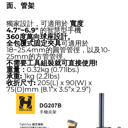
面、管架
獨家設計，可適用於
寬度
4.7"~6.9"
的智慧型手機
360度萬向球座設計。
全包覆式固定夾具
可適用於
18~25.4mm的圓管管徑，以及10-
25mm的方管管徑。
不需要工具組裝就可直接使用!
重量：
0.32kg (0.71lbs.)
承重:
1kg (2.2lbs)
收折尺寸:
205(L) x 90(W) x
75(D)mm (8.1”x 3.5”x 2.9”)