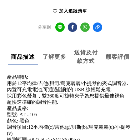
加入追蹤清單
分享到
送貨及付
商品描述
了解更多
顧客評價
款方式
產品特點:
用於12平均律/吉他/貝司/烏克麗麗/小提琴的夾式調音器.
內置可充電電池,可通過隨附的 USB 線輕鬆充電.
採用彩色螢幕，雙360度可旋轉夾子為您提供最佳視角.
超快速準確的調音性能.
產品規格:
型號: AT - 105
顏色: 黑色
調音項目:12平均律(c)/吉他(g)/貝斯(b)/烏克麗麗(u)/小提琴
(v)
檢測範圍:a0(27.5hz)-c8(4186.00hz)