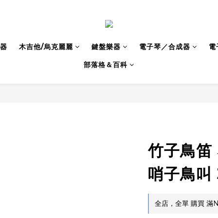
器
木吉他/烏克麗麗
鍵盤樂器
電子琴／合成器
電
部落格＆百科
竹子鳥笛
哨子鳥叫 3
全店，全單 購買 滿N