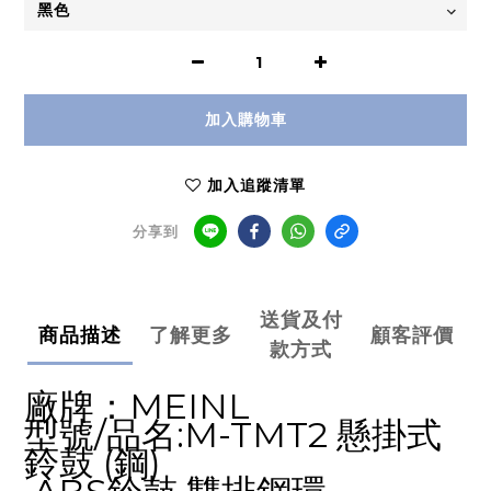
加入購物車
加入追蹤清單
分享到
送貨及付
商品描述
了解更多
顧客評價
款方式
廠牌：MEINL
型號/品名:M-TMT2 懸掛式
鈴鼓 (鋼)