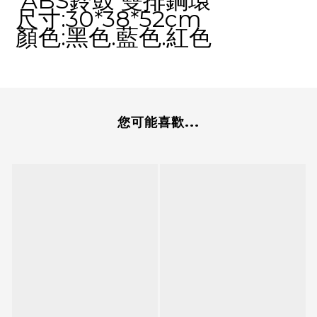
ABS鈴鼓 雙排鋼環
尺寸:30*38*52cm
顏色:黑色.藍色.紅色
您可能喜歡...