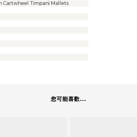
m Cartwheel Timpani Mallets
您可能喜歡...