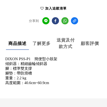
加入追蹤清單
分享到
送貨及付
商品描述
了解更多
顧客評價
款方式
DIXON PSS-P1 簡便型小鼓架
傾斜器：精細齒輪傾斜器
腳：標準雙支撐
腳墊：帶防滑槽
重量：2.2 kg
高度範圍：40.6cm~60.9cm