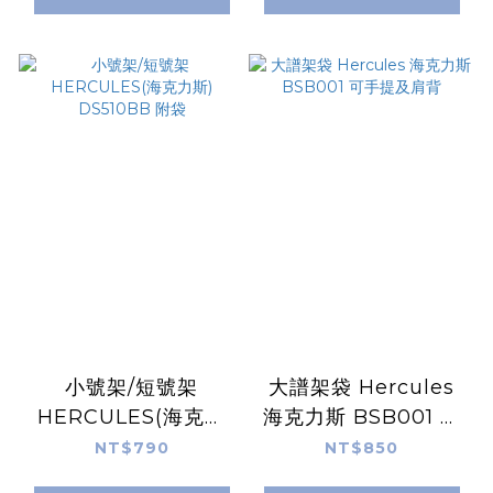
小號架/短號架
大譜架袋 Hercules
HERCULES(海克力
海克力斯 BSB001 可
斯) DS510BB 附袋
手提及肩背
NT$790
NT$850