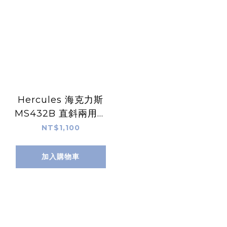
Hercules 海克力斯
MS432B 直斜兩用麥
克風架 附斜架 (快轉把
NT$1,100
手)
加入購物車